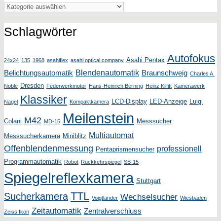
Kategorien
Schlagwörter
Autofokus
Asahi Pentax
24x24
135
1968
asahiflex
asahi optical company
Blendenautomatik
Belichtungsautomatik
Braunschweig
Charles A.
Dresden
Noble
Federwerkmotor
Hans-Heinrich Berning
Heinz Kilfitt
Kamerawerk
Klassiker
LCD-Display
LED-Anzeige
Luigi
Nagel
Kompaktkamera
Meilenstein
M42
Colani
Messsucher
MD-15
Multiautomat
Messsucherkamera
Miniblitz
Offenblendenmessung
professionell
Pentaprismensucher
Programmautomatik
Robot
Rückkehrspiegel
SB-15
Spiegelreflexkamera
Stuttgart
TTL
Sucherkamera
Wechselsucher
Voigtländer
Wiesbaden
Zeitautomatik
Zentralverschluss
Zeiss Ikon