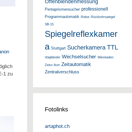
Offenblendenmessung
professionell
Pentaprismensucher
Programmautomatik
Robot
Rückkehrspiegel
SB-15
Spiegelreflexkamer
a
TTL
Sucherkamera
Stuttgart
anon
Wechselsucher
Voigtländer
Wiesbaden
Zeitautomatik
Zeiss Ikon
öglich
Zentralverschluss
E-1 zu
Fotolinks
artaphot.ch