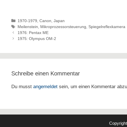
Kategorien
1970-1979
,
Canon
,
Japan
Schlagwörter
Meilenstein
,
Mikroprozessorsteuerung
,
Spiegelreflexkamera
1976: Pentax ME
1975: Olympus OM-2
Schreibe einen Kommentar
Du musst
angemeldet
sein, um einen Kommentar abz
Copyrigh