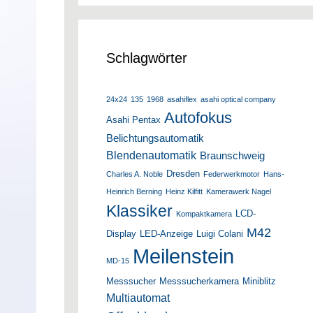
Schlagwörter
24x24
135
1968
asahiflex
asahi optical company
Autofokus
Asahi Pentax
Belichtungsautomatik
Blendenautomatik
Braunschweig
Dresden
Charles A. Noble
Federwerkmotor
Hans-
Heinrich Berning
Heinz Kilfitt
Kamerawerk Nagel
Klassiker
LCD-
Kompaktkamera
M42
Display
LED-Anzeige
Luigi Colani
Meilenstein
MD-15
Messsucher
Messsucherkamera
Miniblitz
Multiautomat