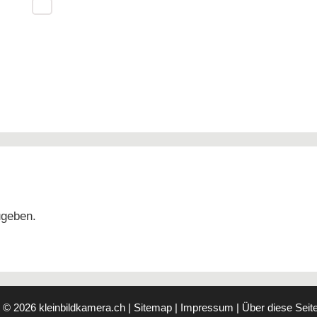
ugeben.
t © 2026
kleinbildkamera.ch
|
Sitemap
|
Impressum
|
Über diese Seit