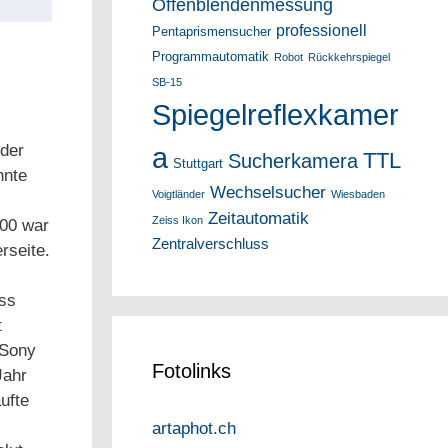
Offenblendenmessung
professionell
Pentaprismensucher
Programmautomatik
Robot
Rückkehrspiegel
SB-15
Spiegelreflexkamer
a
 der
TTL
Sucherkamera
Stuttgart
nnte
Wechselsucher
Voigtländer
Wiesbaden
Zeitautomatik
Zeiss Ikon
000 war
Zentralverschluss
rseite.
ess
t
 Sony
Fotolinks
Jahr
ufte
artaphot.ch