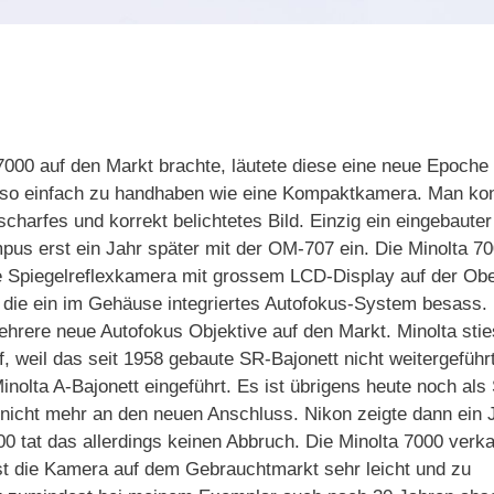
000 auf den Markt brachte, läutete diese eine neue Epoche
ra so einfach zu handhaben wie eine Kompaktkamera. Man ko
charfes und korrekt belichtetes Bild. Einzig ein eingebauter
mpus erst ein Jahr später mit der OM-707 ein. Die Minolta 7
e Spiegelreflexkamera mit grossem LCD-Display auf der Obe
d die ein im Gehäuse integriertes Autofokus-System besass.
hrere neue Autofokus Objektive auf den Markt. Minolta sti
 weil das seit 1958 gebaute SR-Bajonett nicht weitergeführ
nolta A-Bajonett eingeführt. Es ist übrigens heute noch als
nicht mehr an den neuen Anschluss. Nikon zeigte dann ein 
0 tat das allerdings keinen Abbruch. Die Minolta 7000 verka
st die Kamera auf dem Gebrauchtmarkt sehr leicht und zu