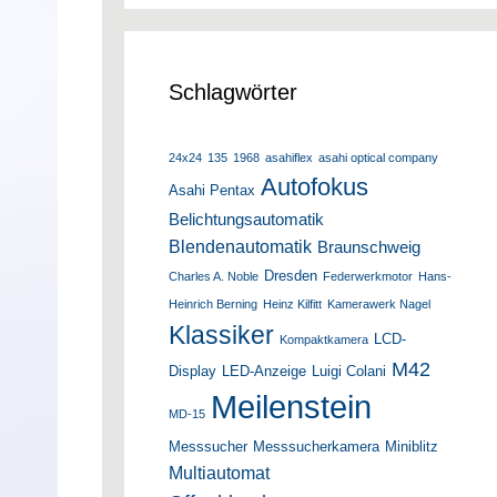
Schlagwörter
24x24
135
1968
asahiflex
asahi optical company
Autofokus
Asahi Pentax
Belichtungsautomatik
Blendenautomatik
Braunschweig
Dresden
Charles A. Noble
Federwerkmotor
Hans-
Heinrich Berning
Heinz Kilfitt
Kamerawerk Nagel
Klassiker
LCD-
Kompaktkamera
M42
Display
LED-Anzeige
Luigi Colani
Meilenstein
MD-15
Messsucher
Messsucherkamera
Miniblitz
Multiautomat