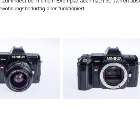
iert zumindest bei meinem Exemplar auch nach 30 Jahren abso
ewöhnungsbedürftig aber funktioniert.