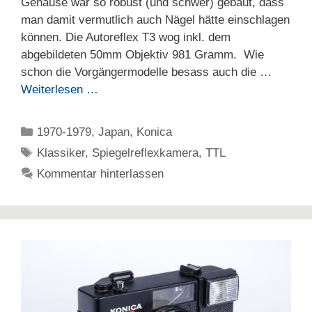
Gehäuse war so robust (und schwer) gebaut, dass
man damit vermutlich auch Nägel hätte einschlagen
können. Die Autoreflex T3 wog inkl. dem
abgebildeten 50mm Objektiv 981 Gramm. Wie
schon die Vorgängermodelle besass auch die …
Weiterlesen …
Kategorien
1970-1979
,
Japan
,
Konica
Schlagwörter
Klassiker
,
Spiegelreflexkamera
,
TTL
Kommentar hinterlassen