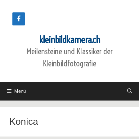
Zum
Inhalt
springen
kleinbildkamera.ch
Meilensteine und Klassiker der
Kleinbildfotografie
Menü
Konica