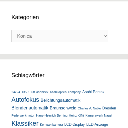
Kategorien
Kategorien
Schlagwörter
Asahi Pentax
24x24
135
1968
asahiflex
asahi optical company
Autofokus
Belichtungsautomatik
Blendenautomatik
Braunschweig
Dresden
Charles A. Noble
Federwerkmotor
Hans-Heinrich Berning
Heinz Kilfitt
Kamerawerk Nagel
Klassiker
LCD-Display
LED-Anzeige
Kompaktkamera