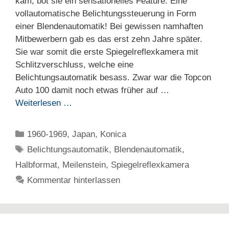
kam, bot sie ein sensationelles Feature. Eine
vollautomatische Belichtungssteuerung in Form
einer Blendenautomatik! Bei gewissen namhaften
Mitbewerbern gab es das erst zehn Jahre später.
Sie war somit die erste Spiegelreflexkamera mit
Schlitzverschluss, welche eine
Belichtungsautomatik besass. Zwar war die Topcon
Auto 100 damit noch etwas früher auf …
Weiterlesen …
Kategorien
1960-1969
,
Japan
,
Konica
Schlagwörter
Belichtungsautomatik
,
Blendenautomatik
,
Halbformat
,
Meilenstein
,
Spiegelreflexkamera
Kommentar hinterlassen