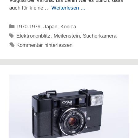
Voigtländer Vitrona. Bis dahin war es üblich, dass
auch für kleine …
Weiterlesen …
Kategorien
1970-1979
,
Japan
,
Konica
Schlagwörter
Elektronenblitz
,
Meilenstein
,
Sucherkamera
Kommentar hinterlassen