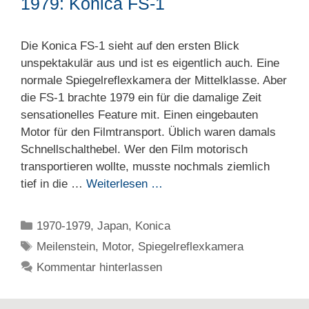
1979: Konica FS-1
Die Konica FS-1 sieht auf den ersten Blick
unspektakulär aus und ist es eigentlich auch. Eine
normale Spiegelreflexkamera der Mittelklasse. Aber
die FS-1 brachte 1979 ein für die damalige Zeit
sensationelles Feature mit. Einen eingebauten
Motor für den Filmtransport. Üblich waren damals
Schnellschalthebel. Wer den Film motorisch
transportieren wollte, musste nochmals ziemlich
tief in die …
Weiterlesen …
Kategorien
1970-1979
,
Japan
,
Konica
Schlagwörter
Meilenstein
,
Motor
,
Spiegelreflexkamera
Kommentar hinterlassen