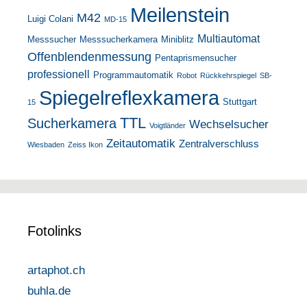
Meilenstein
M42
Luigi Colani
MD-15
Multiautomat
Messsucher
Messsucherkamera
Miniblitz
Offenblendenmessung
Pentaprismensucher
professionell
Programmautomatik
Robot
Rückkehrspiegel
SB-
Spiegelreflexkamera
Stuttgart
15
TTL
Sucherkamera
Wechselsucher
Voigtländer
Zeitautomatik
Zentralverschluss
Wiesbaden
Zeiss Ikon
Fotolinks
artaphot.ch
buhla.de