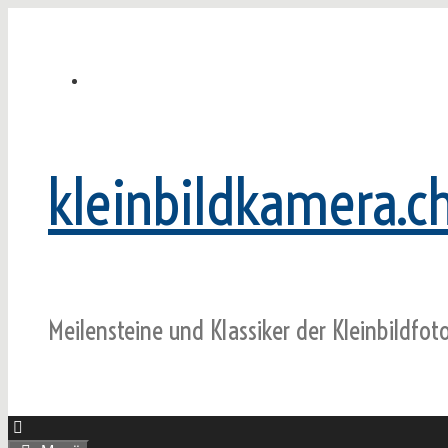
Zum
Inhalt
springen
kleinbildkamera.c
Meilensteine und Klassiker der Kleinbildfot