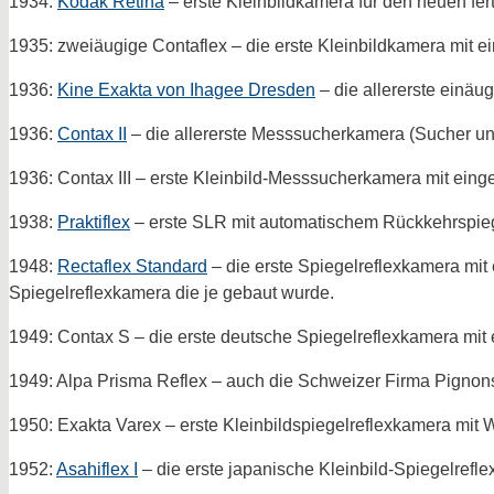
1934:
Kodak Retina
– erste Kleinbildkamera für den neuen fert
1935: zweiäugige Contaflex – die erste Kleinbildkamera mit
1936:
Kine Exakta von Ihagee Dresden
– die allererste einäu
1936:
Contax II
– die allererste Messsucherkamera (Sucher u
1936: Contax III – erste Kleinbild-Messsucherkamera mit ei
1938:
Praktiflex
– erste SLR mit automatischem Rückkehrspie
1948:
Rectaflex Standard
– die erste Spiegelreflexkamera mit
Spiegelreflexkamera die je gebaut wurde.
1949: Contax S – die erste deutsche Spiegelreflexkamera mi
1949: Alpa Prisma Reflex – auch die Schweizer Firma Pignons 
1950: Exakta Varex – erste Kleinbildspiegelreflexkamera mit
1952:
Asahiflex I
– die erste japanische Kleinbild-Spiegelrefl