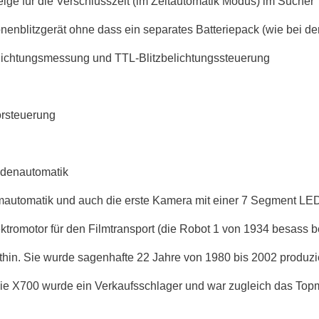
ge für die Verschlusszeit (im Zeitautomatik Modus) im Sucher
enblitzgerät ohne dass ein separates Batteriepack (wie bei der 
lichtungsmessung und TTL-Blitzbelichtungssteuerung
orsteuerung
endenautomatik
mautomatik und auch die erste Kamera mit einer 7 Segment LE
tromotor für den Filmtransport (die Robot 1 von 1934 besass b
hin. Sie wurde sagenhafte 22 Jahre von 1980 bis 2002 produzie
die X700 wurde ein Verkaufsschlager und war zugleich das Topm