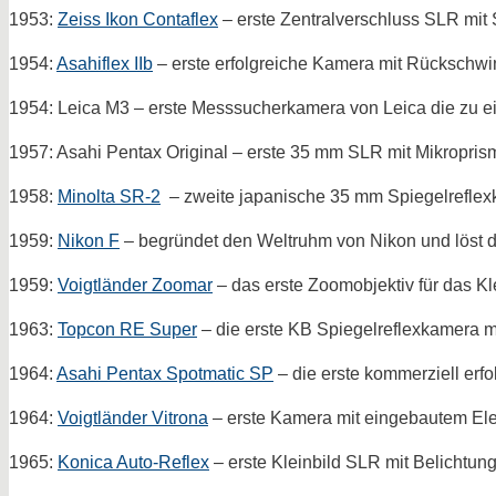
1953:
Zeiss Ikon Contaflex
– erste Zentralverschluss SLR mit
1954:
Asahiflex IIb
– erste erfolgreiche Kamera mit Rückschwi
1954: Leica M3 – erste Messsucherkamera von Leica die zu e
1957: Asahi Pentax Original – erste 35 mm SLR mit Mikroprism
1958:
Minolta SR-2
– zweite japanische 35 mm Spiegelreflexk
1959:
Nikon F
– begründet den Weltruhm von Nikon und löst d
1959:
Voigtländer Zoomar
– das erste Zoomobjektiv für das Kl
1963:
Topcon RE Super
– die erste KB Spiegelreflexkamera
1964:
Asahi Pentax Spotmatic SP
– die erste kommerziell er
1964:
Voigtländer Vitrona
– erste Kamera mit eingebautem Elekt
1965:
Konica Auto-Reflex
– erste Kleinbild SLR mit Belichtun