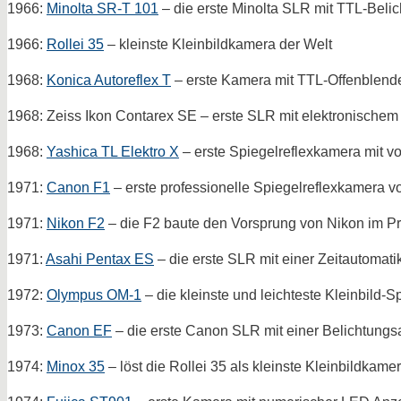
1966:
Minolta SR-T 101
– die erste Minolta SLR mit TTL-Belic
1966:
Rollei 35
– kleinste Kleinbildkamera der Welt
1968:
Konica Autoreflex T
– erste Kamera mit TTL-Offenblen
1968: Zeiss Ikon Contarex SE – erste SLR mit elektronischem
1968:
Yashica TL Elektro X
– erste Spiegelreflexkamera mit 
1971:
Canon F1
– erste professionelle Spiegelreflexkamera 
1971:
Nikon F2
– die F2 baute den Vorsprung von Nikon im Pro
1971:
Asahi Pentax ES
– die erste SLR mit einer Zeitautomati
1972:
Olympus OM-1
– die kleinste und leichteste Kleinbild-
1973:
Canon EF
– die erste Canon SLR mit einer Belichtungs
1974:
Minox 35
– löst die Rollei 35 als kleinste Kleinbildkame