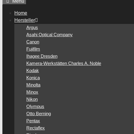
Menü
Home
Hersteller
Argus
Asahi Optical Company
Canon
Fujifilm
Ihagee Dresden
Kamera-Werkstätten Charles A. Noble
Kodak
Konica
Minolta
Minox
Nikon
Olympus
Otto Berning
Pentax
Rectaflex