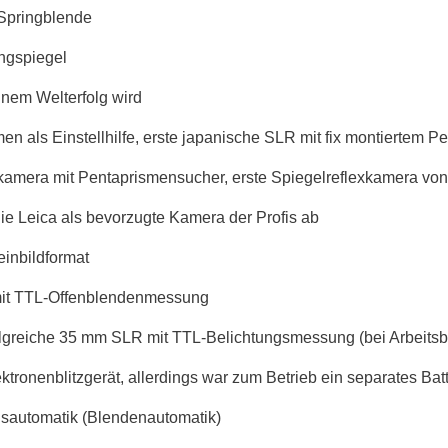
 Springblende
ngspiegel
inem Welterfolg wird
en als Einstellhilfe, erste japanische SLR mit fix montiertem 
amera mit Pentaprismensucher, erste Spiegelreflexkamera von
ie Leica als bevorzugte Kamera der Profis ab
einbildformat
 mit TTL-Offenblendenmessung
folgreiche 35 mm SLR mit TTL-Belichtungsmessung (bei Arbeits
ronenblitzgerät, allerdings war zum Betrieb ein separates Batte
gsautomatik (Blendenautomatik)