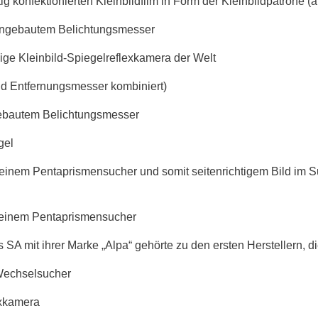
ig konfektionierten Kleinbildfilm in Form der Kleinbildpatrone 
 eingebautem Belichtungsmesser
gige Kleinbild-Spiegelreflexkamera der Welt
nd Entfernungsmesser kombiniert)
ngebautem Belichtungsmesser
gel
 einem Pentaprismensucher und somit seitenrichtigem Bild im Su
t einem Pentaprismensucher
SA mit ihrer Marke „Alpa“ gehörte zu den ersten Herstellern, d
 Wechselsucher
exkamera