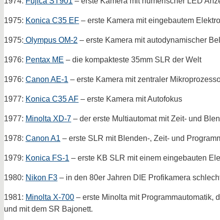
1974:
Fujica ST901
– erste Kamera mit numerischer LED Anzei
1975:
Konica C35 EF
– erste Kamera mit eingebautem Elektron
1975:
Olympus OM-2
– erste Kamera mit autodynamischer Be
1976:
Pentax ME
– die kompakteste 35mm SLR der Welt
1976:
Canon AE-1
– erste Kamera mit zentraler Mikroprozess
1977:
Konica C35 AF
– erste Kamera mit Autofokus
1977:
Minolta XD-7
– der erste Multiautomat mit Zeit- und Bl
1978:
Canon A1
– erste SLR mit Blenden-, Zeit- und Program
1979:
Konica FS-1
– erste KB SLR mit einem eingebauten Elek
1980:
Nikon F3
– in den 80er Jahren DIE Profikamera schlecht
1981:
Minolta X-700
– erste Minolta mit Programmautomatik, 
und mit dem SR Bajonett.