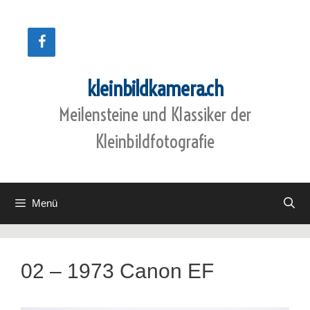
Zum
Inhalt
springen
kleinbildkamera.ch
Meilensteine und Klassiker der
Kleinbildfotografie
Menü
02 – 1973 Canon EF