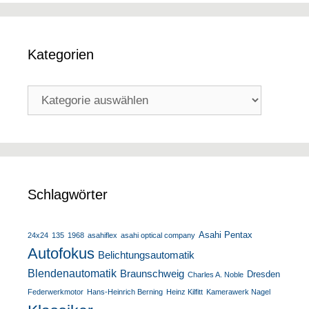
Kategorien
Kategorien
Schlagwörter
Asahi Pentax
24x24
135
1968
asahiflex
asahi optical company
Autofokus
Belichtungsautomatik
Blendenautomatik
Braunschweig
Dresden
Charles A. Noble
Federwerkmotor
Hans-Heinrich Berning
Heinz Kilfitt
Kamerawerk Nagel