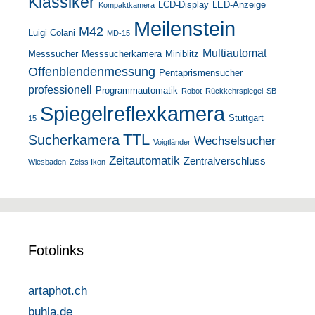
Klassiker
LCD-Display
LED-Anzeige
Kompaktkamera
Meilenstein
M42
Luigi Colani
MD-15
Multiautomat
Messsucher
Messsucherkamera
Miniblitz
Offenblendenmessung
Pentaprismensucher
professionell
Programmautomatik
Robot
Rückkehrspiegel
SB-
Spiegelreflexkamera
Stuttgart
15
TTL
Sucherkamera
Wechselsucher
Voigtländer
Zeitautomatik
Zentralverschluss
Wiesbaden
Zeiss Ikon
Fotolinks
artaphot.ch
buhla.de