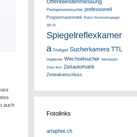
Offenblendenmessung
professionell
Pentaprismensucher
Programmautomatik
Robot
Rückkehrspiegel
SB-15
Spiegelreflexkamer
a
TTL
Sucherkamera
Stuttgart
Wechselsucher
Voigtländer
Wiesbaden
Zeitautomatik
Zeiss Ikon
Zentralverschluss
luss
eiss
ab auch
Fotolinks
artaphot.ch