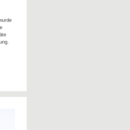
wurde
te
äte
ung.