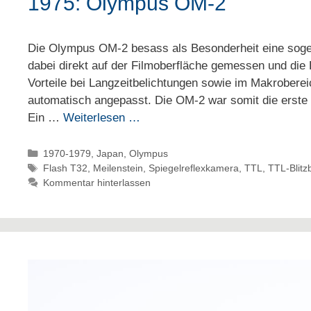
1975: Olympus OM-2
Die Olympus OM-2 besass als Besonderheit eine soge
dabei direkt auf der Filmoberfläche gemessen und die
Vorteile bei Langzeitbelichtungen sowie im Makroberei
automatisch angepasst. Die OM-2 war somit die erste
Ein …
Weiterlesen …
Kategorien
1970-1979
,
Japan
,
Olympus
Schlagwörter
Flash T32
,
Meilenstein
,
Spiegelreflexkamera
,
TTL
,
TTL-Blitz
Kommentar hinterlassen