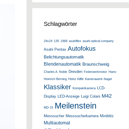
Schlagwörter
24x24
135
1968
asahiflex
asahi optical company
Autofokus
Asahi Pentax
Belichtungsautomatik
Blendenautomatik
Braunschweig
Dresden
Charles A. Noble
Federwerkmotor
Hans-
Heinrich Berning
Heinz Kilfitt
Kamerawerk Nagel
Klassiker
LCD-
Kompaktkamera
M42
Display
LED-Anzeige
Luigi Colani
Meilenstein
MD-15
Messsucher
Messsucherkamera
Miniblitz
Multiautomat