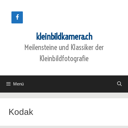
Zum
Inhalt
springen
kleinbildkamera.ch
Meilensteine und Klassiker der
Kleinbildfotografie
Menü
Kodak