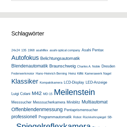
Schlagwörter
Asahi Pentax
24x24
135
1968
asahiflex
asahi optical company
Autofokus
Belichtungsautomatik
Blendenautomatik
Braunschweig
Dresden
Charles A. Noble
Federwerkmotor
Hans-Heinrich Berning
Heinz Kilfitt
Kamerawerk Nagel
Klassiker
LCD-Display
LED-Anzeige
Kompaktkamera
Meilenstein
M42
Luigi Colani
MD-15
Multiautomat
Messsucher
Messsucherkamera
Miniblitz
Offenblendenmessung
Pentaprismensucher
professionell
Programmautomatik
Robot
Rückkehrspiegel
SB-
Spiegelreflexkamera