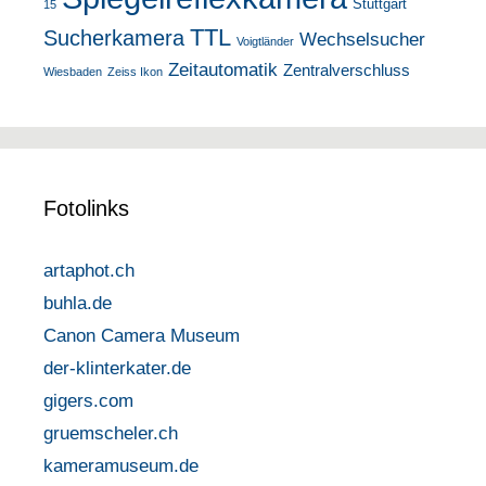
Stuttgart
15
TTL
Sucherkamera
Wechselsucher
Voigtländer
Zeitautomatik
Zentralverschluss
Wiesbaden
Zeiss Ikon
Fotolinks
artaphot.ch
buhla.de
Canon Camera Museum
der-klinterkater.de
gigers.com
gruemscheler.ch
kameramuseum.de