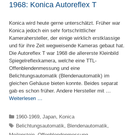
1968: Konica Autoreflex T
Konica wird heute gerne unterschätzt. Früher war
Konica jedoch ein sehr fortschrittlicher
Kamerahersteller, der einige wirklich erstklassige
und für ihre Zeit wegweisende Kameras gebaut hat.
Die Autoreflex T war 1968 die allererste Kleinbild
Spiegelreflexkamera, welche eine TTL-
Offenblendenmessung und eine
Belichtungsautomatik (Blendenautomatik) im
gleichen Gehäuse bieten konnte. Beides separat
gab es schon früher. Andere Hersteller mit …
Weiterlesen …
Kategorien
1960-1969
,
Japan
,
Konica
Schlagwörter
Belichtungsautomatik
,
Blendenautomatik
,
Meilenstein
,
Offenblendenmessung
,