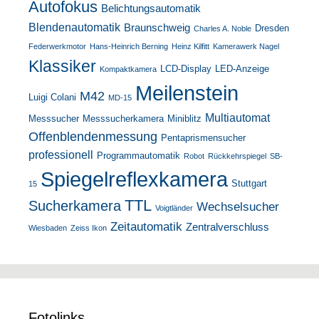
Autofokus
Belichtungsautomatik
Blendenautomatik
Braunschweig
Dresden
Charles A. Noble
Federwerkmotor
Hans-Heinrich Berning
Heinz Kilfitt
Kamerawerk Nagel
Klassiker
LCD-Display
LED-Anzeige
Kompaktkamera
Meilenstein
M42
Luigi Colani
MD-15
Multiautomat
Messsucher
Messsucherkamera
Miniblitz
Offenblendenmessung
Pentaprismensucher
professionell
Programmautomatik
Robot
Rückkehrspiegel
SB-
Spiegelreflexkamera
Stuttgart
15
TTL
Sucherkamera
Wechselsucher
Voigtländer
Zeitautomatik
Zentralverschluss
Wiesbaden
Zeiss Ikon
Fotolinks