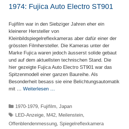
1974: Fujica Auto Electro ST901
Fujifilm war in den Siebziger Jahren eher ein
kleinerer Hersteller von
Kleinbildspiegelreflexkameras aber dafür einer der
grössten Filmhersteller. Die Kameras unter der
Marke Fujica waren jedoch äusserst solide gebaut
und auf dem aktuellsten technischen Stand. Die
hier gezeigte Fujica Auto Electro ST901 war das
Spitzenmodell einer ganzen Baureihe. Als
Besonderheit besass sie eine Belichtungsautomatik
mit …
Weiterlesen …
Kategorien
1970-1979
,
Fujifilm
,
Japan
Schlagwörter
LED-Anzeige
,
M42
,
Meilenstein
,
Offenblendenmessung
,
Spiegelreflexkamera