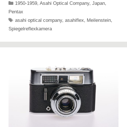
Kategorien
1950-1959
,
Asahi Optical Company
,
Japan
,
Pentax
Schlagwörter
asahi optical company
,
asahiflex
,
Meilenstein
,
Spiegelreflexkamera