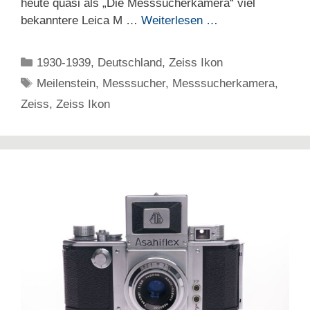
heute quasi als „Die Messsucherkamera“ viel
bekanntere Leica M …
Weiterlesen …
Kategorien
1930-1939
,
Deutschland
,
Zeiss Ikon
Schlagwörter
Meilenstein
,
Messsucher
,
Messsucherkamera
,
Zeiss
,
Zeiss Ikon