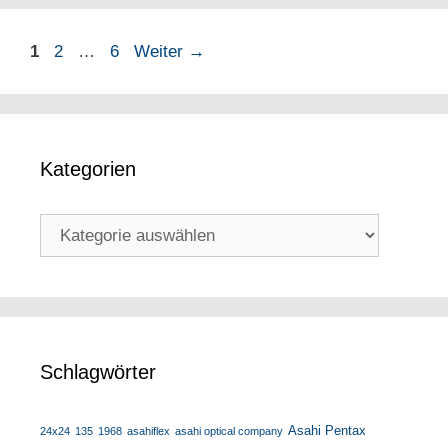
Seite
Seite
Seite
1
2
…
6
Weiter
→
Kategorien
Kategorien
Schlagwörter
Asahi Pentax
24x24
135
1968
asahiflex
asahi optical company