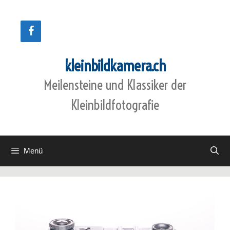
Zum
Inhalt
springen
kleinbildkamera.ch
Meilensteine und Klassiker der
Kleinbildfotografie
Menü