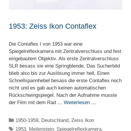
1953: Zeiss Ikon Contaflex
Die Contaflex I von 1953 war eine
Spiegelreflexkamera mit Zentralverschluss und fest
eingebautem Objektiv. Als erste Zentralverschluss
SLR besass sie eine Springblende. Das Sucherbild
blieb also bis zur Auslösung immer hell. Einen
Schnellspannhebel besass die erste Contaflex noch
nicht und es gab auch keinen automatischen
Rückschwingspiegel. Nach der Aufnahme musste
der Film mit dem Rad …
Weiterlesen …
Kategorien
1950-1959
,
Deutschland
,
Zeiss Ikon
Schlagwörter
1953
,
Meilenstein
,
Spiegelreflexkamera
,