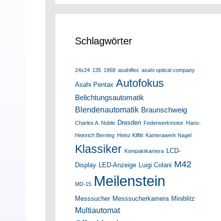
Schlagwörter
24x24
135
1968
asahiflex
asahi optical company
Autofokus
Asahi Pentax
Belichtungsautomatik
Blendenautomatik
Braunschweig
Dresden
Charles A. Noble
Federwerkmotor
Hans-
Heinrich Berning
Heinz Kilfitt
Kamerawerk Nagel
Klassiker
LCD-
Kompaktkamera
M42
Display
LED-Anzeige
Luigi Colani
Meilenstein
MD-15
Messsucher
Messsucherkamera
Miniblitz
Multiautomat