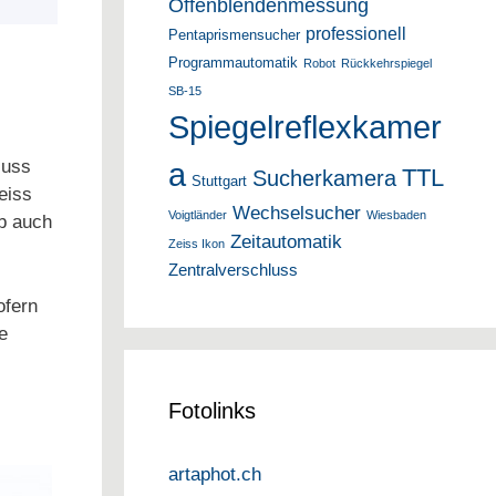
Offenblendenmessung
professionell
Pentaprismensucher
Programmautomatik
Robot
Rückkehrspiegel
SB-15
Spiegelreflexkamer
a
luss
TTL
Sucherkamera
Stuttgart
eiss
Wechselsucher
Voigtländer
Wiesbaden
ab auch
Zeitautomatik
Zeiss Ikon
Zentralverschluss
ofern
e
Fotolinks
artaphot.ch