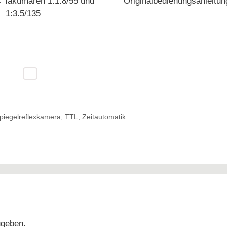
 Takumaren 1:1.8/55 und
Originalbedienungsanleitun
1:3.5/135
piegelreflexkamera
,
TTL
,
Zeitautomatik
ugeben.