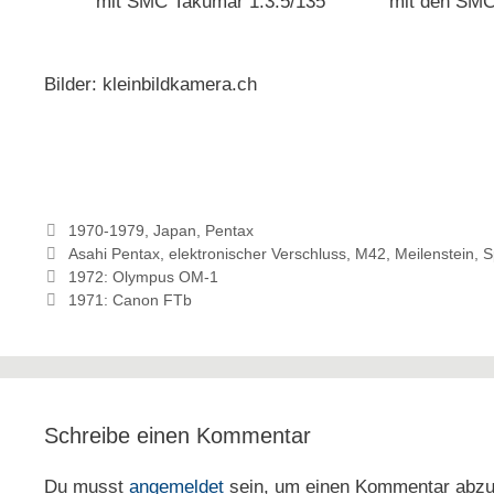
mit SMC Takumar 1:3.5/135
mit den SMC
Bilder: kleinbildkamera.ch
Kategorien
1970-1979
,
Japan
,
Pentax
Schlagwörter
Asahi Pentax
,
elektronischer Verschluss
,
M42
,
Meilenstein
,
S
1972: Olympus OM-1
1971: Canon FTb
Schreibe einen Kommentar
Du musst
angemeldet
sein, um einen Kommentar abz