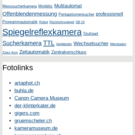
Multiautomat
Messsucherkamera
Miniblitz
Offenblendenmessung
professionell
Pentaprismensucher
Programmautomatik
Robot
Rückkehrspiegel
SB-15
Spiegelreflexkamera
Stuttgart
TTL
Sucherkamera
Wechselsucher
Voigtländer
Wiesbaden
Zeitautomatik
Zentralverschluss
Zeiss Ikon
Fotolinks
artaphot.ch
buhla.de
Canon Camera Museum
der-klinterkater.de
gigers.com
gruemscheler.ch
kameramuseum.de