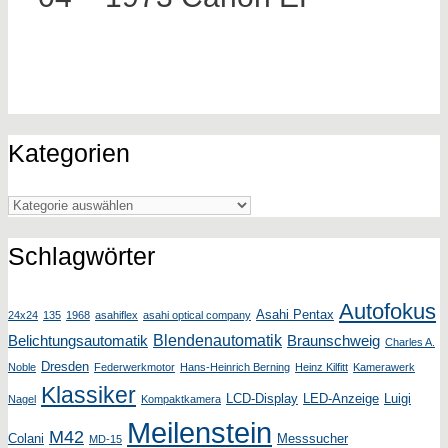
Kategorien
Kategorien
Schlagwörter
Autofokus
Asahi Pentax
24x24
135
1968
asahiflex
asahi optical company
Blendenautomatik
Belichtungsautomatik
Braunschweig
Charles A.
Dresden
Noble
Federwerkmotor
Hans-Heinrich Berning
Heinz Kilfitt
Kamerawerk
Klassiker
LCD-Display
LED-Anzeige
Luigi
Nagel
Kompaktkamera
Meilenstein
M42
Colani
Messsucher
MD-15