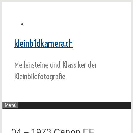
Zum
Inhalt
springen
kleinbildkamera.ch
Meilensteine und Klassiker der
Kleinbildfotografie
Menü
04 – 1973 Canon EF