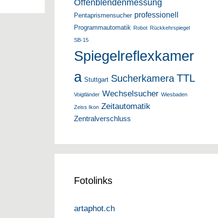
Offenblendenmessung
professionell
Pentaprismensucher
Programmautomatik
Robot
Rückkehrspiegel
SB-15
Spiegelreflexkamer
a
TTL
Sucherkamera
Stuttgart
Wechselsucher
Voigtländer
Wiesbaden
Zeitautomatik
Zeiss Ikon
Zentralverschluss
Fotolinks
artaphot.ch