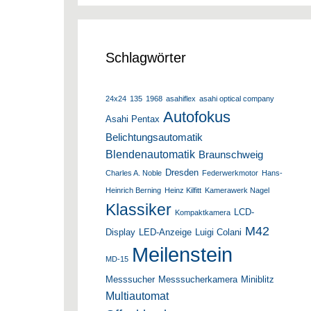
Schlagwörter
24x24
135
1968
asahiflex
asahi optical company
Autofokus
Asahi Pentax
Belichtungsautomatik
Blendenautomatik
Braunschweig
Dresden
Charles A. Noble
Federwerkmotor
Hans-
Heinrich Berning
Heinz Kilfitt
Kamerawerk Nagel
Klassiker
LCD-
Kompaktkamera
M42
Display
LED-Anzeige
Luigi Colani
Meilenstein
MD-15
Messsucher
Messsucherkamera
Miniblitz
Multiautomat