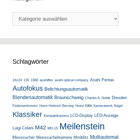
Kategorien
Schlagwörter
Asahi Pentax
24x24
135
1968
asahiflex
asahi optical company
Autofokus
Belichtungsautomatik
Blendenautomatik
Braunschweig
Dresden
Charles A. Noble
Federwerkmotor
Hans-Heinrich Berning
Heinz Kilfitt
Kamerawerk Nagel
Klassiker
LCD-Display
LED-Anzeige
Kompaktkamera
Meilenstein
M42
Luigi Colani
MD-15
Multiautomat
Messsucher
Messsucherkamera
Miniblitz