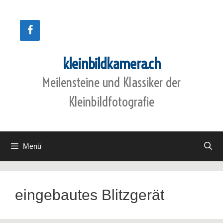
Zum
Inhalt
springen
kleinbildkamera.ch
Meilensteine und Klassiker der
Kleinbildfotografie
Menü
eingebautes Blitzgerät