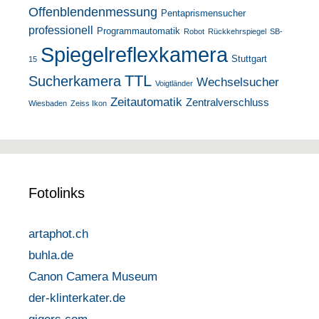
Offenblendenmessung
Pentaprismensucher
professionell
Programmautomatik
Robot
Rückkehrspiegel
SB-
Spiegelreflexkamera
Stuttgart
15
TTL
Sucherkamera
Wechselsucher
Voigtländer
Zeitautomatik
Zentralverschluss
Wiesbaden
Zeiss Ikon
Fotolinks
artaphot.ch
buhla.de
Canon Camera Museum
der-klinterkater.de