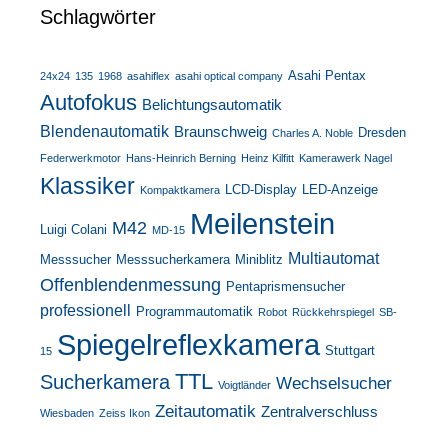
Schlagwörter
Asahi Pentax
24x24
135
1968
asahiflex
asahi optical company
Autofokus
Belichtungsautomatik
Blendenautomatik
Braunschweig
Dresden
Charles A. Noble
Federwerkmotor
Hans-Heinrich Berning
Heinz Kilfitt
Kamerawerk Nagel
Klassiker
LCD-Display
LED-Anzeige
Kompaktkamera
Meilenstein
M42
Luigi Colani
MD-15
Multiautomat
Messsucher
Messsucherkamera
Miniblitz
Offenblendenmessung
Pentaprismensucher
professionell
Programmautomatik
Robot
Rückkehrspiegel
SB-
Spiegelreflexkamera
Stuttgart
15
TTL
Sucherkamera
Wechselsucher
Voigtländer
Zeitautomatik
Zentralverschluss
Wiesbaden
Zeiss Ikon