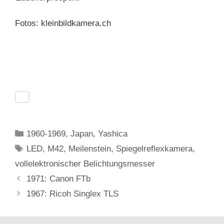
Fotos: kleinbildkamera.ch
Kategorien
1960-1969
,
Japan
,
Yashica
Schlagwörter
LED
,
M42
,
Meilenstein
,
Spiegelreflexkamera
,
vollelektronischer Belichtungsmesser
1971: Canon FTb
1967: Ricoh Singlex TLS