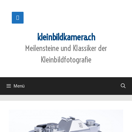
Zum
Inhalt
springen
kleinbildkamera.ch
Meilensteine und Klassiker der
Kleinbildfotografie
Menü