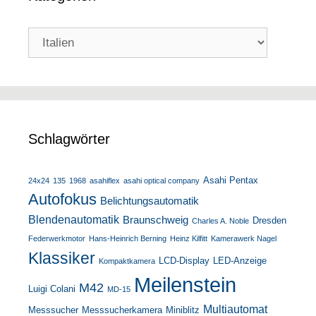
Kategorien
Schlagwörter
Asahi Pentax
24x24
135
1968
asahiflex
asahi optical company
Autofokus
Belichtungsautomatik
Blendenautomatik
Braunschweig
Dresden
Charles A. Noble
Federwerkmotor
Hans-Heinrich Berning
Heinz Kilfitt
Kamerawerk Nagel
Klassiker
LCD-Display
LED-Anzeige
Kompaktkamera
Meilenstein
M42
Luigi Colani
MD-15
Multiautomat
Messsucher
Messsucherkamera
Miniblitz