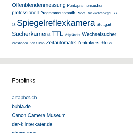
Offenblendenmessung
Pentaprismensucher
professionell
Programmautomatik
Robot
Rückkehrspiegel
SB-
Spiegelreflexkamera
Stuttgart
15
TTL
Sucherkamera
Wechselsucher
Voigtländer
Zeitautomatik
Zentralverschluss
Wiesbaden
Zeiss Ikon
Fotolinks
artaphot.ch
buhla.de
Canon Camera Museum
der-klinterkater.de