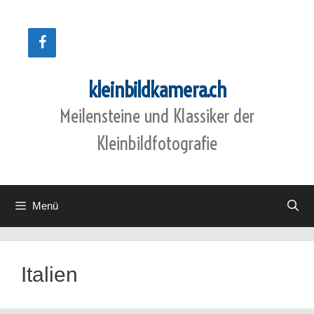
Zum
Inhalt
springen
kleinbildkamera.ch
Meilensteine und Klassiker der
Kleinbildfotografie
Menü
Italien